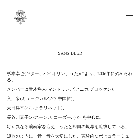
SANS DEER
杉本卓也(ギター、バイオリン、うた)により、2006年に始められ
る。
メンバーは青木隼人(マンドリン,ピアニカ,グロッケン)、
入江泉(ミュージカルソウ,中国笛)、
太田洋平(バスクラリネット)、
長谷川真子(バスーン,リコーダー,うた)を中心に、
毎回異なる演奏家を迎え，うたと即興の境界を追求している。
短歌のように一音一音を大切にした、実験的なポピュラーミュ