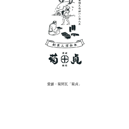
愛媛・菊間瓦「菊貞」