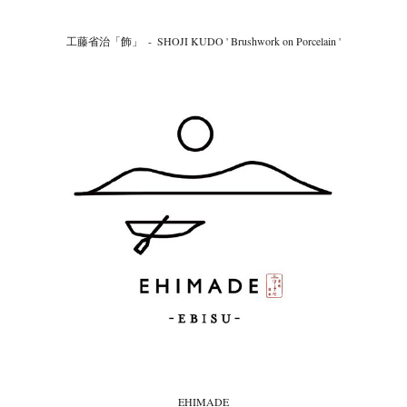
工藤省治「飾」  -  SHOJI KUDO ' Brushwork on Porcelain '
EHIMADE